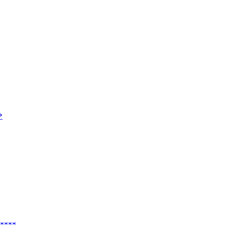
*
*****