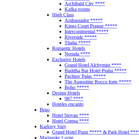
Archibald City ****
Kafka rooms
High Class
Ambassador *****
Kings Court Prague *****
Intercontinental *****
Riverside *****
Thalia *****
Romantic Hotels
Neruda ****
Exclusive Hotels
Grand Hotel Alchymist ****
Buddha Bar Hotel Praha *****
Pachtuv Palac *****
The Augustine Rocco forte *****
Boho *****
Design Hotels
987 ****
Hoteles encanto
Brno
Hotel Slovan ****
Hotel Comsa ****
Karlovy Vary
Grand Hotel Pupp ***** & Park Hotel ***
Marianske Lazne