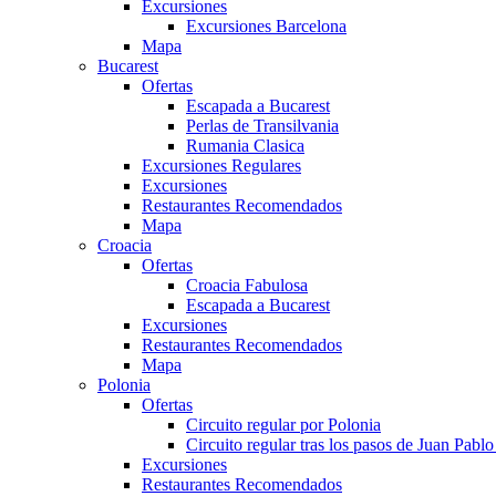
Excursiones
Excursiones Barcelona
Mapa
Bucarest
Ofertas
Escapada a Bucarest
Perlas de Transilvania
Rumania Clasica
Excursiones Regulares
Excursiones
Restaurantes Recomendados
Mapa
Croacia
Ofertas
Croacia Fabulosa
Escapada a Bucarest
Excursiones
Restaurantes Recomendados
Mapa
Polonia
Ofertas
Circuito regular por Polonia
Circuito regular tras los pasos de Juan Pablo 
Excursiones
Restaurantes Recomendados