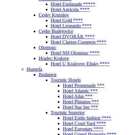
Hotel Esplanade *****
Hotel Agricola ****
Cesky Krumlov
Hotel Gold ****
Hotel Leonardo ****
Ceske Budejovice
Hotel DVORÁK ****
Hotel Clarion Congress ****
Olomouc
Hotel NH Olomouc ****
Hradec Kralove
Hotel U Kralovny Elisky ****
Hungría
Budapest
Touristic Hotels
Hotel Promenade ***
Hotel Atlantic ***
Hotel Atlas ***
Hotel Platanus ***
Hotel Star Inn ***
Touristic Superior
Hotel Estilo fashion ****
Hotel Court Yard ****
Hotel Eurostars ****
Hotel Grand Hungaria ****