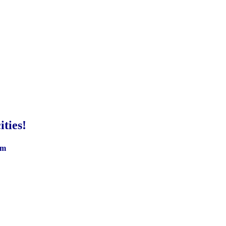
ities!
om