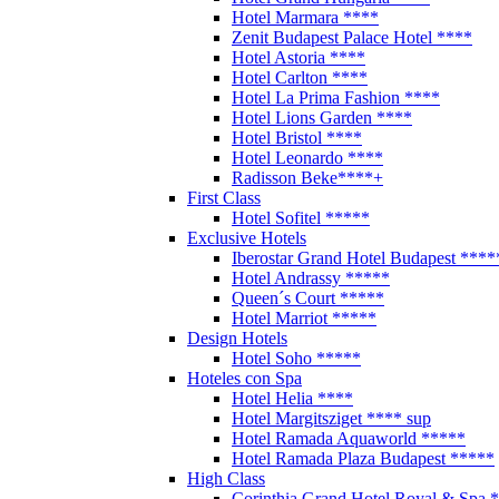
Hotel Marmara ****
Zenit Budapest Palace Hotel ****
Hotel Astoria ****
Hotel Carlton ****
Hotel La Prima Fashion ****
Hotel Lions Garden ****
Hotel Bristol ****
Hotel Leonardo ****
Radisson Beke****+
First Class
Hotel Sofitel *****
Exclusive Hotels
Iberostar Grand Hotel Budapest ****
Hotel Andrassy *****
Queen´s Court *****
Hotel Marriot *****
Design Hotels
Hotel Soho *****
Hoteles con Spa
Hotel Helia ****
Hotel Margitsziget **** sup
Hotel Ramada Aquaworld *****
Hotel Ramada Plaza Budapest *****
High Class
Corinthia Grand Hotel Royal & Spa 