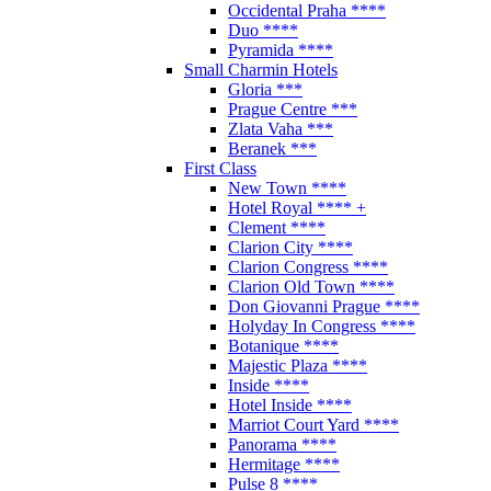
Occidental Praha ****
Duo ****
Pyramida ****
Small Charmin Hotels
Gloria ***
Prague Centre ***
Zlata Vaha ***
Beranek ***
First Class
New Town ****
Hotel Royal **** +
Clement ****
Clarion City ****
Clarion Congress ****
Clarion Old Town ****
Don Giovanni Prague ****
Holyday In Congress ****
Botanique ****
Majestic Plaza ****
Inside ****
Hotel Inside ****
Marriot Court Yard ****
Panorama ****
Hermitage ****
Pulse 8 ****