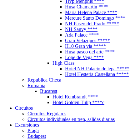
Tryp Menphis ****
Husa Chamartin ****
Maria Helena Palace ****
Mercure Santo Domingo ****
NH Paseo del Prado *****
NH Sanvy ****
Ada Palace ****
Gran Velazques *****
H10 Gran via *****
Husa paseo del arte ****
Lope de Vega ****
High Class
Hotel NH Palacio de tepa *****
Hotel Hesteria Castellana *****
Republica Checa
Rumania
Bucarest
Hotel Rembrandt ****
Hotel Golden Tulip ****c
Circuitos
Circuitos Regulares
Circuitos individuales en tren, salidas diarias
Excursiones
Praga
Budapest