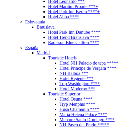
Hotel Leonardo ***
Hotel Maritim Proarte ***+
Hotel Park Inn Berlin ****+
Hotel Abba ****
Eslovaquia
Bratislava
Hotel Park Inn Danube ****
Hotel Trend Bratislava ****
Radisson Blue Carlton ****
España
Madrid
Touristic Hotels
Hotel NH Palacio de tepa *****
Hotel Principe de Vergara ****
NH Balboa ***
Hotel Regente ***
Trip Washington ****
Hotel Moderno ***
Touristic Superior
Hotel Osuna ****
Tryp Menphis ****
Husa Chamartin ****
Maria Helena Palace ****
Mercure Santo Domingo ****
NH Paseo del Prado *****