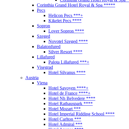
Corinthia Grand Hotel Royal & Spa *****
Pecs
Helicon Pecs ***+
Kikelet Pecs ****
Sopron
Lover Sopron ****
Szeged
Novotel Szeged ****
Balatonfured
Silver Resort ****
Lillafured
Palota Lillafured ***+
Visegrad
Hotel Silvanus ****
Austria
Viena
Hotel Savoyen ****+
Hotel de France ****+
Hotel Nh Belvedere ****
Hotel Rathauspark ****
Hotel Mozart ***
Hotel Imperial Ridding School ****
Hotel Carlton ***
Hotel Admiral ***