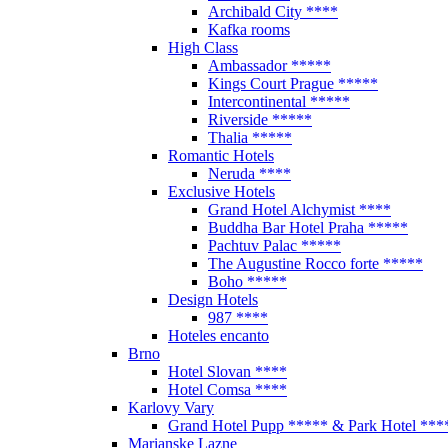
Archibald City ****
Kafka rooms
High Class
Ambassador *****
Kings Court Prague *****
Intercontinental *****
Riverside *****
Thalia *****
Romantic Hotels
Neruda ****
Exclusive Hotels
Grand Hotel Alchymist ****
Buddha Bar Hotel Praha *****
Pachtuv Palac *****
The Augustine Rocco forte *****
Boho *****
Design Hotels
987 ****
Hoteles encanto
Brno
Hotel Slovan ****
Hotel Comsa ****
Karlovy Vary
Grand Hotel Pupp ***** & Park Hotel ***
Marianske Lazne