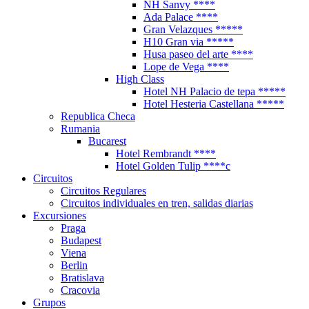
NH Sanvy ****
Ada Palace ****
Gran Velazques *****
H10 Gran via *****
Husa paseo del arte ****
Lope de Vega ****
High Class
Hotel NH Palacio de tepa *****
Hotel Hesteria Castellana *****
Republica Checa
Rumania
Bucarest
Hotel Rembrandt ****
Hotel Golden Tulip ****c
Circuitos
Circuitos Regulares
Circuitos individuales en tren, salidas diarias
Excursiones
Praga
Budapest
Viena
Berlin
Bratislava
Cracovia
Grupos