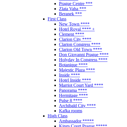
Prague Centre ***
Zlata Vaha ***
Beranek ***
First Class
New Town ****
Hotel Royal **** +
Clement ****
Clarion City ****
Clarion Congress ****
Clarion Old Town ****
Don Giovanni Prague ****
Holyday In Congress ****
Botanique ****
Majestic Plaza ****
Inside ****
Hotel Inside ****
Marriot Court Yard ****
Panorama ****
Hermitage ****
Pulse 8 ****
Archibald City ****
Kafka rooms
High Class
Ambassador *****
Kings Court Prague *****