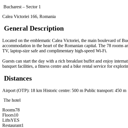
Bucharest – Sector 1
Calea Victoriei 166, Romania
General Description
Located on the emblematic Calea Victoriei, the main boulevard of Buc
accommodation in the heart of the Romanian capital. The 78 rooms are e
TV, laptop-size safe and complimentary high-speed Wi-Fi.
Guests can start the day with a rich breakfast buffet and enjoy interna
banquet facilities, a fitness centre and a bike rental service for explori
Distances
Airport (OTP): 18 km
Historic centre: 500 m
Public transport: 450 m
The hotel
Rooms
78
Floors
10
Lifts
YES
Restaurant
1