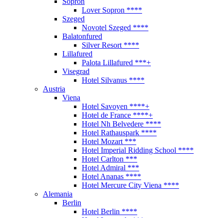
Sopron
Lover Sopron ****
Szeged
Novotel Szeged ****
Balatonfured
Silver Resort ****
Lillafured
Palota Lillafured ***+
Visegrad
Hotel Silvanus ****
Austria
Viena
Hotel Savoyen ****+
Hotel de France ****+
Hotel Nh Belvedere ****
Hotel Rathauspark ****
Hotel Mozart ***
Hotel Imperial Ridding School ****
Hotel Carlton ***
Hotel Admiral ***
Hotel Ananas ****
Hotel Mercure City Viena ****
Alemania
Berlin
Hotel Berlin ****