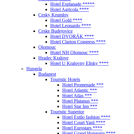
Hotel Esplanade *****
Hotel Agricola ****
Cesky Krumlov
Hotel Gold ****
Hotel Leonardo ****
Ceske Budejovice
Hotel DVORÁK ****
Hotel Clarion Congress ****
Olomouc
Hotel NH Olomouc ****
Hradec Kralove
Hotel U Kralovny Elisky ****
Hungría
Budapest
Touristic Hotels
Hotel Promenade ***
Hotel Atlantic ***
Hotel Atlas ***
Hotel Platanus ***
Hotel Star Inn ***
Touristic Superior
Hotel Estilo fashion ****
Hotel Court Yard ****
Hotel Eurostars ****
Hotel Grand Hungaria ****