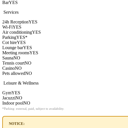
Bar
YES
Services
24h Reception
YES
Wi-Fi
YES
Air conditioning
YES
Parking
YES*
Cot hire
YES
Lounge bar
YES
Meeting rooms
YES
Sauna
NO
Tennis court
NO
Casino
NO
Pets allowed
NO
Leisure & Wellness
Gym
YES
Jacuzzi
NO
Indoor pool
NO
*Parking: external, paid, subject to availability.
NOTICE: