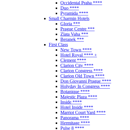
Occidental Praha ****
Duo ****
Pyramida ****
Small Charmin Hotels
Gloria ***
Prague Centre ***
Zlata Vaha ***
Beranek ***
First Class
New Town ****
Hotel Royal **** +
Clement ****
Clarion City ****
Clarion Congress ****
Clarion Old Town ****
Don Giovanni Prague ****
Holyday In Congress ****
Botanique ****
Majestic Plaza ****
Inside ****
Hotel Inside ****
Marriot Court Yard ****
Panorama ****
Hermitage ****
Pulse 8 ****