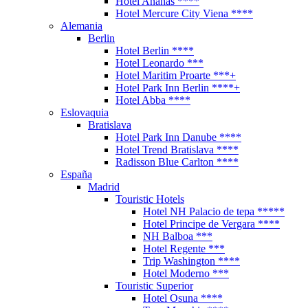
Hotel Ananas ****
Hotel Mercure City Viena ****
Alemania
Berlin
Hotel Berlin ****
Hotel Leonardo ***
Hotel Maritim Proarte ***+
Hotel Park Inn Berlin ****+
Hotel Abba ****
Eslovaquia
Bratislava
Hotel Park Inn Danube ****
Hotel Trend Bratislava ****
Radisson Blue Carlton ****
España
Madrid
Touristic Hotels
Hotel NH Palacio de tepa *****
Hotel Principe de Vergara ****
NH Balboa ***
Hotel Regente ***
Trip Washington ****
Hotel Moderno ***
Touristic Superior
Hotel Osuna ****