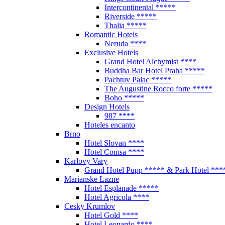
Intercontinental *****
Riverside *****
Thalia *****
Romantic Hotels
Neruda ****
Exclusive Hotels
Grand Hotel Alchymist ****
Buddha Bar Hotel Praha *****
Pachtuv Palac *****
The Augustine Rocco forte *****
Boho *****
Design Hotels
987 ****
Hoteles encanto
Brno
Hotel Slovan ****
Hotel Comsa ****
Karlovy Vary
Grand Hotel Pupp ***** & Park Hotel ***
Marianske Lazne
Hotel Esplanade *****
Hotel Agricola ****
Cesky Krumlov
Hotel Gold ****
Hotel Leonardo ****