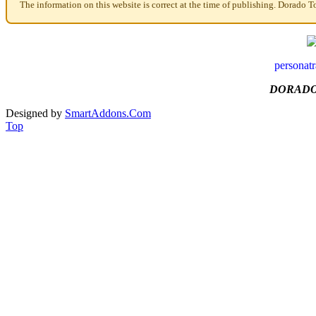
The information on this website is correct at the time of publishing. Dorado T
personat
DORADO
Designed by
SmartAddons.Com
Top