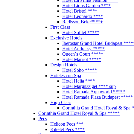
Hotel La Prima Fashion ****
Hotel Lions Garden ****
Hotel Bristol ****
Hotel Leonardo ****
Radisson Beke****+
First Class
Hotel Sofitel *****
Exclusive Hotels
Iberostar Grand Hotel Budapest ****
Hotel Andrassy *****
Queen´s Court *****
Hotel Marriot *****
Design Hotels
Hotel Soho *****
Hoteles con Spa
Hotel Helia ****
Hotel Margitsziget **** sup
Hotel Ramada Aquaworld *****
Hotel Ramada Plaza Budapest *****
High Class
Corinthia Grand Hotel Royal & Spa 
Corinthia Grand Hotel Royal & Spa *****
Pecs
Helicon Pecs ***+
Kikelet Pecs ****