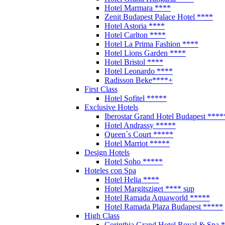
Hotel Marmara ****
Zenit Budapest Palace Hotel ****
Hotel Astoria ****
Hotel Carlton ****
Hotel La Prima Fashion ****
Hotel Lions Garden ****
Hotel Bristol ****
Hotel Leonardo ****
Radisson Beke****+
First Class
Hotel Sofitel *****
Exclusive Hotels
Iberostar Grand Hotel Budapest ****
Hotel Andrassy *****
Queen´s Court *****
Hotel Marriot *****
Design Hotels
Hotel Soho *****
Hoteles con Spa
Hotel Helia ****
Hotel Margitsziget **** sup
Hotel Ramada Aquaworld *****
Hotel Ramada Plaza Budapest *****
High Class
Corinthia Grand Hotel Royal & Spa 