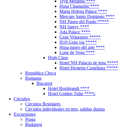
Tryp Menphis ****
Husa Chamartin ****
Maria Helena Palace ****
Mercure Santo Domingo ****
NH Paseo del Prado *****
NH Sanvy ****
Ada Palace ****
Gran Velazques *****
H10 Gran via *****
Husa paseo del arte ****
Lope de Vega ****
High Class
Hotel NH Palacio de tepa *****
Hotel Hesteria Castellana *****
Republica Checa
Rumania
Bucarest
Hotel Rembrandt ****
Hotel Golden Tulip ****c
Circuitos
Circuitos Regulares
Circuitos individuales en tren, salidas diarias
Excursiones
Praga
Budapest