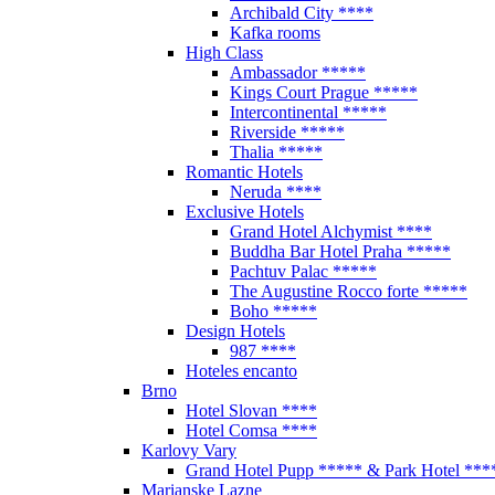
Archibald City ****
Kafka rooms
High Class
Ambassador *****
Kings Court Prague *****
Intercontinental *****
Riverside *****
Thalia *****
Romantic Hotels
Neruda ****
Exclusive Hotels
Grand Hotel Alchymist ****
Buddha Bar Hotel Praha *****
Pachtuv Palac *****
The Augustine Rocco forte *****
Boho *****
Design Hotels
987 ****
Hoteles encanto
Brno
Hotel Slovan ****
Hotel Comsa ****
Karlovy Vary
Grand Hotel Pupp ***** & Park Hotel ***
Marianske Lazne