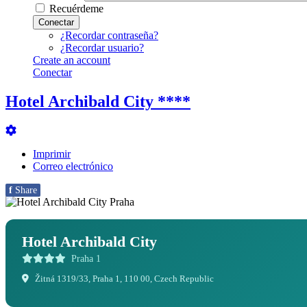
Recuérdeme
Conectar
¿Recordar contraseña?
¿Recordar usuario?
Create an account
Conectar
Hotel Archibald City ****
Imprimir
Correo electrónico
f
Share
Hotel Archibald City
Praha 1
Žitná 1319/33, Praha 1, 110 00, Czech Republic