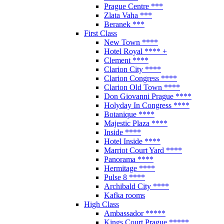
Prague Centre ***
Zlata Vaha ***
Beranek ***
First Class
New Town ****
Hotel Royal **** +
Clement ****
Clarion City ****
Clarion Congress ****
Clarion Old Town ****
Don Giovanni Prague ****
Holyday In Congress ****
Botanique ****
Majestic Plaza ****
Inside ****
Hotel Inside ****
Marriot Court Yard ****
Panorama ****
Hermitage ****
Pulse 8 ****
Archibald City ****
Kafka rooms
High Class
Ambassador *****
Kings Court Prague *****