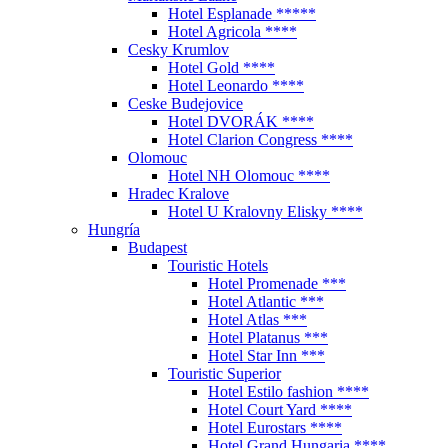
Hotel Esplanade *****
Hotel Agricola ****
Cesky Krumlov
Hotel Gold ****
Hotel Leonardo ****
Ceske Budejovice
Hotel DVORÁK ****
Hotel Clarion Congress ****
Olomouc
Hotel NH Olomouc ****
Hradec Kralove
Hotel U Kralovny Elisky ****
Hungría
Budapest
Touristic Hotels
Hotel Promenade ***
Hotel Atlantic ***
Hotel Atlas ***
Hotel Platanus ***
Hotel Star Inn ***
Touristic Superior
Hotel Estilo fashion ****
Hotel Court Yard ****
Hotel Eurostars ****
Hotel Grand Hungaria ****