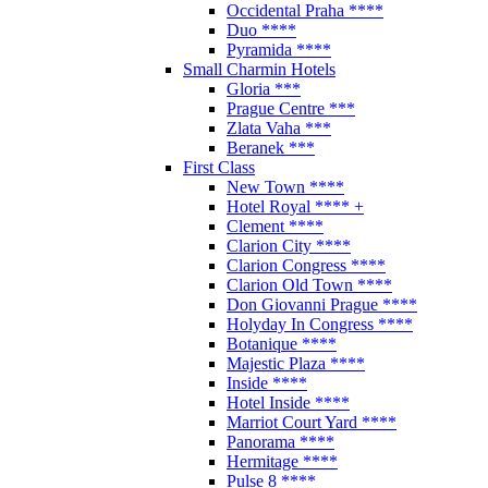
Occidental Praha ****
Duo ****
Pyramida ****
Small Charmin Hotels
Gloria ***
Prague Centre ***
Zlata Vaha ***
Beranek ***
First Class
New Town ****
Hotel Royal **** +
Clement ****
Clarion City ****
Clarion Congress ****
Clarion Old Town ****
Don Giovanni Prague ****
Holyday In Congress ****
Botanique ****
Majestic Plaza ****
Inside ****
Hotel Inside ****
Marriot Court Yard ****
Panorama ****
Hermitage ****
Pulse 8 ****