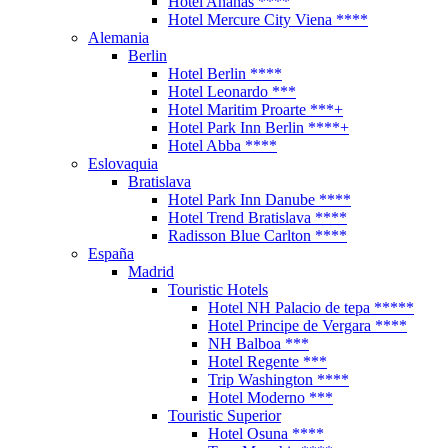
Hotel Ananas ****
Hotel Mercure City Viena ****
Alemania
Berlin
Hotel Berlin ****
Hotel Leonardo ***
Hotel Maritim Proarte ***+
Hotel Park Inn Berlin ****+
Hotel Abba ****
Eslovaquia
Bratislava
Hotel Park Inn Danube ****
Hotel Trend Bratislava ****
Radisson Blue Carlton ****
España
Madrid
Touristic Hotels
Hotel NH Palacio de tepa *****
Hotel Principe de Vergara ****
NH Balboa ***
Hotel Regente ***
Trip Washington ****
Hotel Moderno ***
Touristic Superior
Hotel Osuna ****