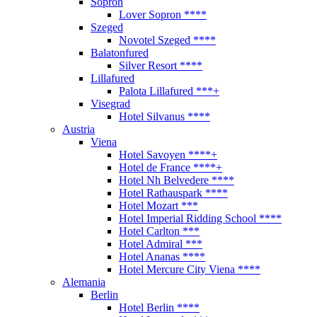
Sopron
Lover Sopron ****
Szeged
Novotel Szeged ****
Balatonfured
Silver Resort ****
Lillafured
Palota Lillafured ***+
Visegrad
Hotel Silvanus ****
Austria
Viena
Hotel Savoyen ****+
Hotel de France ****+
Hotel Nh Belvedere ****
Hotel Rathauspark ****
Hotel Mozart ***
Hotel Imperial Ridding School ****
Hotel Carlton ***
Hotel Admiral ***
Hotel Ananas ****
Hotel Mercure City Viena ****
Alemania
Berlin
Hotel Berlin ****