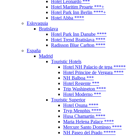
Hotel Leonardo ***
Hotel Maritim Proarte ***+
Hotel Park Inn Berlin ****+
Hotel Abba ****
Eslovaquia
Bratislava
Hotel Park Inn Danube ****
Hotel Trend Bratislava ****
Radisson Blue Carlton ****
España
Madrid
Touristic Hotels
Hotel NH Palacio de tepa *****
Hotel Principe de Vergara ****
NH Balboa ***
Hotel Regente ***
Trip Washington ****
Hotel Moderno ***
Touristic Superior
Hotel Osuna ****
Tryp Menphis ****
Husa Chamartin ****
Maria Helena Palace ****
Mercure Santo Domingo ****
NH Paseo del Prado *****