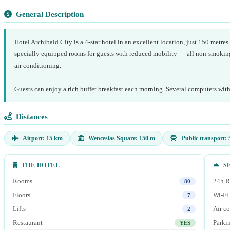
General Description
Hotel Archibald City is a 4-star hotel in an excellent location, just 150 metr
specially equipped rooms for guests with reduced mobility — all non-smoking, w
air conditioning.
Guests can enjoy a rich buffet breakfast each morning. Several computers with f
Distances
Airport: 15 km
Wenceslas Square: 150 m
Public transport:
THE HOTEL
SE
Rooms
24h R
80
Floors
Wi-Fi
7
Lifts
Air c
2
Restaurant
Parki
YES