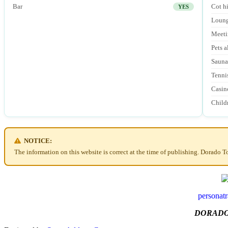
Bar
Cot hi
YES
Loung
Meeti
Pets 
Sauna
Tenni
Casin
Childr
NOTICE:
The information on this website is correct at the time of publishing. Dorado T
personat
DORADO