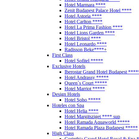
Hotel Marmara ****
Zenit Budapest Palace Hotel ****
Hotel Astoria ****
Hotel Carlton ****
Hotel La Prima Fashion ****
Hotel Lions Garden ****
Hotel Bristol ****
Hotel Leonardo ****
Radisson Beke****+
First Class
Hotel Sofitel *****
Exclusive Hotels
Iberostar Grand Hotel Budapest ****
Hotel Andrassy *****
Queen´s Court *****
Hotel Marriot *****
Design Hotels
Hotel Soho *****
Hoteles con Spa
Hotel Helia ****
Hotel Margitsziget **** sup
Hotel Ramada Aquaworld *****
Hotel Ramada Plaza Budapest *****
High Class
Corinthia Grand Hotel Royal & Spa 