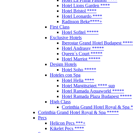
Hotel La Prima Fashion ****
Hotel Lions Garden ****
Hotel Bristol ****
Hotel Leonardo ****
Radisson Beke****+
First Class
Hotel Sofitel *****
Exclusive Hotels
Iberostar Grand Hotel Budapest ****
Hotel Andrassy *****
Queen´s Court *****
Hotel Marriot *****
Design Hotels
Hotel Soho *****
Hoteles con Spa
Hotel Helia ****
Hotel Margitsziget **** sup
Hotel Ramada Aquaworld *****
Hotel Ramada Plaza Budapest *****
High Class
Corinthia Grand Hotel Royal & Spa 
Corinthia Grand Hotel Royal & Spa *****
Pecs
Helicon Pecs ***+
Kikelet Pecs ****