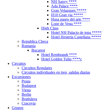
NH Sanvy ****
Ada Palace ****
Gran Velazques *****
H10 Gran via *****
Husa paseo del arte ****
Lope de Vega ****
High Class
Hotel NH Palacio de tepa *****
Hotel Hesteria Castellana *****
Republica Checa
Rumania
Bucarest
Hotel Rembrandt ****
Hotel Golden Tulip ****c
Circuitos
Circuitos Regulares
Circuitos individuales en tren, salidas diarias
Excursiones
Praga
Budapest
Viena
Berlin
Bratislava
Cracovia
Grupos