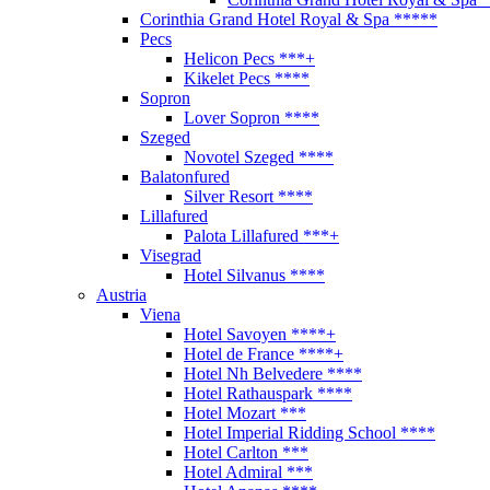
Corinthia Grand Hotel Royal & Spa *****
Pecs
Helicon Pecs ***+
Kikelet Pecs ****
Sopron
Lover Sopron ****
Szeged
Novotel Szeged ****
Balatonfured
Silver Resort ****
Lillafured
Palota Lillafured ***+
Visegrad
Hotel Silvanus ****
Austria
Viena
Hotel Savoyen ****+
Hotel de France ****+
Hotel Nh Belvedere ****
Hotel Rathauspark ****
Hotel Mozart ***
Hotel Imperial Ridding School ****
Hotel Carlton ***
Hotel Admiral ***