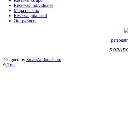
Reservar Grupo
Reservas-individuales
Mapa del sitio
Reserva guia local
Our partners
personat
DORADO
Designed by
SmartAddons.Com
Top