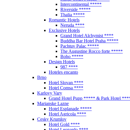
Intercontinental *****
Riverside *****
Thalia *****
Romantic Hotels
Neruda ****
Exclusive Hotels
Grand Hotel Alchymist ****
Buddha Bar Hotel Praha *****
Pachtuv Palac *****
The Augustine Rocco forte *****
Boho *****
Design Hotels
987 ****
Hoteles encanto
Brno
Hotel Slovan ****
Hotel Comsa ****
Karlovy Vary
Grand Hotel Pupp ***** & Park Hotel ***
Marianske Lazne
Hotel Esplanade *****
Hotel Agricola ****
Cesky Krumlov
Hotel Gold ****
Hotel Leonardo ****