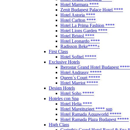
Hotel Marmara ****
Zenit Budapest Palace Hotel ****
Hotel Astoria ****
Hotel Carlton ****
Hotel La Prima Fashion ****
Hotel Lions Garden ****
Hotel Bristol ****
Hotel Leonardo ****
Radisson Beke****+
First Class
Hotel Sofitel *****
Exclusive Hotels
Iberostar Grand Hotel Budapest ****
Hotel Andrassy *****
Queen´s Court *****
Hotel Marriot *****
Design Hotels
Hotel Soho *****
Hoteles con Spa
Hotel Helia ****
Hotel Margitsziget **** sup
Hotel Ramada Aquaworld *****
Hotel Ramada Plaza Budapest *****
High Class
Corinthia Grand Hotel Royal & Spa 