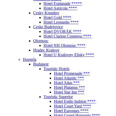
Hotel Esplanade *****
Hotel Agricola ****
Cesky Krumlov
Hotel Gold ****
Hotel Leonardo ****
Ceske Budejovice
Hotel DVORÁK ****
Hotel Clarion Congress ****
Olomouc
Hotel NH Olomouc ****
Hradec Kralove
Hotel U Kralovny Elisky ****
Hungría
Budapest
Touristic Hotels
Hotel Promenade ***
Hotel Atlantic ***
Hotel Atlas ***
Hotel Platanus ***
Hotel Star Inn ***
Touristic Superior
Hotel Estilo fashion ****
Hotel Court Yard ****
Hotel Eurostars ****
Hotel Grand Hungaria ****