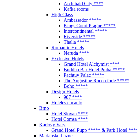
Archibald City ****
Kafka rooms
High Class
Ambassador *****
Kings Court Prague *****
Intercontinental *****
Riverside *****
Thalia *****
Romantic Hotels
Neruda ****
Exclusive Hotels
Grand Hotel Alchymist ****
Buddha Bar Hotel Praha *****
Pachtuv Palac *****
The Augustine Rocco forte *****
Boho *****
Design Hotels
987 ****
Hoteles encanto
Brno
Hotel Slovan ****
Hotel Comsa ****
Karlovy Vary
Grand Hotel Pupp ***** & Park Hotel ***
Marianske Lazne