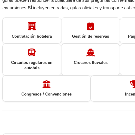
guías pueden responder a cualquiera de sus preguntas con temática
excursiones
SÍ
incluyen entradas, guías oficiales y transporte así c
Contratación hotelera
Gestión de reservas
Paq
Circuitos regulares en
Cruceros fluviales
autobús
Congresos / Convenciones
Incen