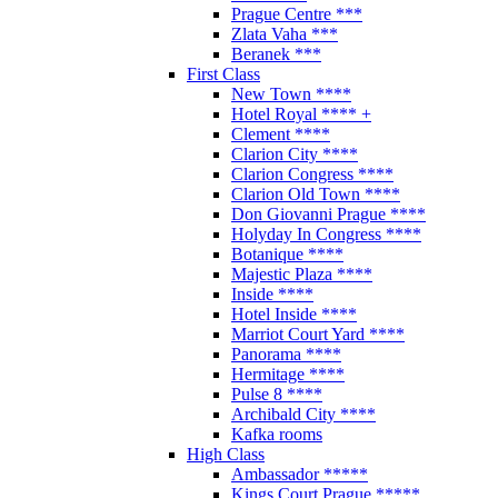
Prague Centre ***
Zlata Vaha ***
Beranek ***
First Class
New Town ****
Hotel Royal **** +
Clement ****
Clarion City ****
Clarion Congress ****
Clarion Old Town ****
Don Giovanni Prague ****
Holyday In Congress ****
Botanique ****
Majestic Plaza ****
Inside ****
Hotel Inside ****
Marriot Court Yard ****
Panorama ****
Hermitage ****
Pulse 8 ****
Archibald City ****
Kafka rooms
High Class
Ambassador *****
Kings Court Prague *****