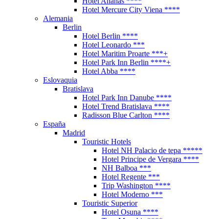
Hotel Ananas ****
Hotel Mercure City Viena ****
Alemania
Berlin
Hotel Berlin ****
Hotel Leonardo ***
Hotel Maritim Proarte ***+
Hotel Park Inn Berlin ****+
Hotel Abba ****
Eslovaquia
Bratislava
Hotel Park Inn Danube ****
Hotel Trend Bratislava ****
Radisson Blue Carlton ****
España
Madrid
Touristic Hotels
Hotel NH Palacio de tepa *****
Hotel Principe de Vergara ****
NH Balboa ***
Hotel Regente ***
Trip Washington ****
Hotel Moderno ***
Touristic Superior
Hotel Osuna ****