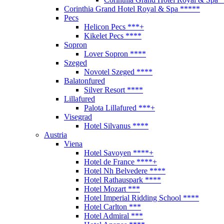
Corinthia Grand Hotel Royal & Spa *****
Pecs
Helicon Pecs ***+
Kikelet Pecs ****
Sopron
Lover Sopron ****
Szeged
Novotel Szeged ****
Balatonfured
Silver Resort ****
Lillafured
Palota Lillafured ***+
Visegrad
Hotel Silvanus ****
Austria
Viena
Hotel Savoyen ****+
Hotel de France ****+
Hotel Nh Belvedere ****
Hotel Rathauspark ****
Hotel Mozart ***
Hotel Imperial Ridding School ****
Hotel Carlton ***
Hotel Admiral ***