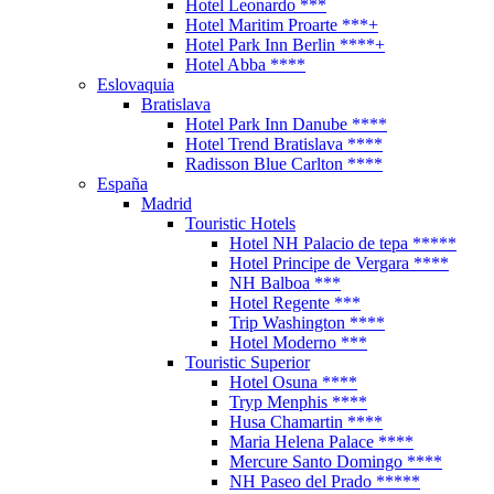
Hotel Leonardo ***
Hotel Maritim Proarte ***+
Hotel Park Inn Berlin ****+
Hotel Abba ****
Eslovaquia
Bratislava
Hotel Park Inn Danube ****
Hotel Trend Bratislava ****
Radisson Blue Carlton ****
España
Madrid
Touristic Hotels
Hotel NH Palacio de tepa *****
Hotel Principe de Vergara ****
NH Balboa ***
Hotel Regente ***
Trip Washington ****
Hotel Moderno ***
Touristic Superior
Hotel Osuna ****
Tryp Menphis ****
Husa Chamartin ****
Maria Helena Palace ****
Mercure Santo Domingo ****
NH Paseo del Prado *****