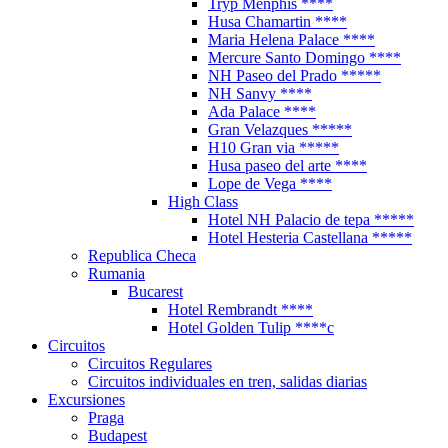
Tryp Menphis ****
Husa Chamartin ****
Maria Helena Palace ****
Mercure Santo Domingo ****
NH Paseo del Prado *****
NH Sanvy ****
Ada Palace ****
Gran Velazques *****
H10 Gran via *****
Husa paseo del arte ****
Lope de Vega ****
High Class
Hotel NH Palacio de tepa *****
Hotel Hesteria Castellana *****
Republica Checa
Rumania
Bucarest
Hotel Rembrandt ****
Hotel Golden Tulip ****c
Circuitos
Circuitos Regulares
Circuitos individuales en tren, salidas diarias
Excursiones
Praga
Budapest