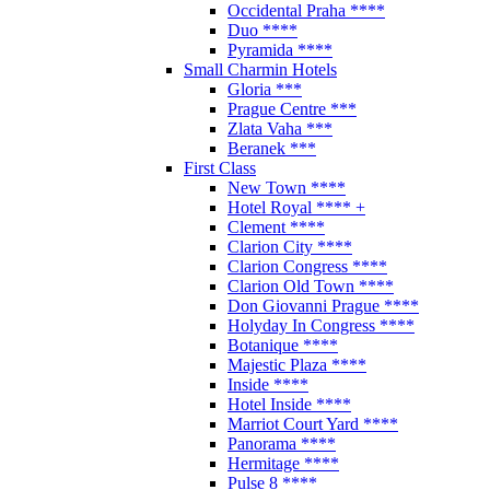
Occidental Praha ****
Duo ****
Pyramida ****
Small Charmin Hotels
Gloria ***
Prague Centre ***
Zlata Vaha ***
Beranek ***
First Class
New Town ****
Hotel Royal **** +
Clement ****
Clarion City ****
Clarion Congress ****
Clarion Old Town ****
Don Giovanni Prague ****
Holyday In Congress ****
Botanique ****
Majestic Plaza ****
Inside ****
Hotel Inside ****
Marriot Court Yard ****
Panorama ****
Hermitage ****
Pulse 8 ****