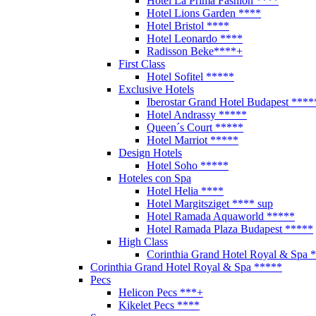
Hotel La Prima Fashion ****
Hotel Lions Garden ****
Hotel Bristol ****
Hotel Leonardo ****
Radisson Beke****+
First Class
Hotel Sofitel *****
Exclusive Hotels
Iberostar Grand Hotel Budapest ****
Hotel Andrassy *****
Queen´s Court *****
Hotel Marriot *****
Design Hotels
Hotel Soho *****
Hoteles con Spa
Hotel Helia ****
Hotel Margitsziget **** sup
Hotel Ramada Aquaworld *****
Hotel Ramada Plaza Budapest *****
High Class
Corinthia Grand Hotel Royal & Spa 
Corinthia Grand Hotel Royal & Spa *****
Pecs
Helicon Pecs ***+
Kikelet Pecs ****