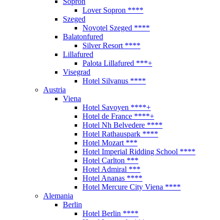
Sopron
Lover Sopron ****
Szeged
Novotel Szeged ****
Balatonfured
Silver Resort ****
Lillafured
Palota Lillafured ***+
Visegrad
Hotel Silvanus ****
Austria
Viena
Hotel Savoyen ****+
Hotel de France ****+
Hotel Nh Belvedere ****
Hotel Rathauspark ****
Hotel Mozart ***
Hotel Imperial Ridding School ****
Hotel Carlton ***
Hotel Admiral ***
Hotel Ananas ****
Hotel Mercure City Viena ****
Alemania
Berlin
Hotel Berlin ****