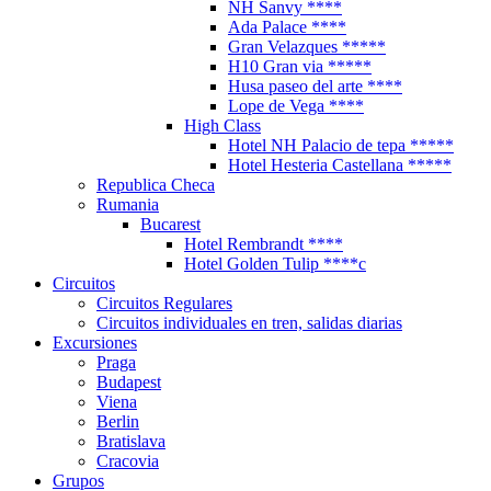
NH Sanvy ****
Ada Palace ****
Gran Velazques *****
H10 Gran via *****
Husa paseo del arte ****
Lope de Vega ****
High Class
Hotel NH Palacio de tepa *****
Hotel Hesteria Castellana *****
Republica Checa
Rumania
Bucarest
Hotel Rembrandt ****
Hotel Golden Tulip ****c
Circuitos
Circuitos Regulares
Circuitos individuales en tren, salidas diarias
Excursiones
Praga
Budapest
Viena
Berlin
Bratislava
Cracovia
Grupos