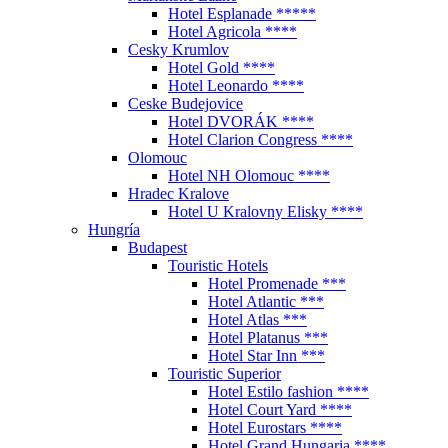
Hotel Esplanade *****
Hotel Agricola ****
Cesky Krumlov
Hotel Gold ****
Hotel Leonardo ****
Ceske Budejovice
Hotel DVORÁK ****
Hotel Clarion Congress ****
Olomouc
Hotel NH Olomouc ****
Hradec Kralove
Hotel U Kralovny Elisky ****
Hungría
Budapest
Touristic Hotels
Hotel Promenade ***
Hotel Atlantic ***
Hotel Atlas ***
Hotel Platanus ***
Hotel Star Inn ***
Touristic Superior
Hotel Estilo fashion ****
Hotel Court Yard ****
Hotel Eurostars ****
Hotel Grand Hungaria ****