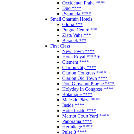
Occidental Praha ****
Duo ****
Pyramida ****
Small Charmin Hotels
Gloria ***
Prague Centre ***
Zlata Vaha ***
Beranek ***
First Class
New Town ****
Hotel Royal **** +
Clement ****
Clarion City ****
Clarion Congress ****
Clarion Old Town ****
Don Giovanni Prague ****
Holyday In Congress ****
Botanique ****
Majestic Plaza ****
Inside ****
Hotel Inside ****
Marriot Court Yard ****
Panorama ****
Hermitage ****
Pulse 8 ****