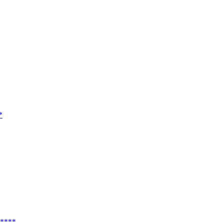
*
*****