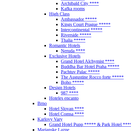
Archibald City ****
Kafka rooms
High Class
Ambassador *****
Kings Court Prague *****
Intercontinental *****
Riverside *****
Thalia *****
Romantic Hotels
Neruda ****
Exclusive Hotels
Grand Hotel Alchymist ****
Buddha Bar Hotel Praha *****
Pachtuv Palac *****
The Augustine Rocco forte *****
Boho *****
Design Hotels
987 ****
Hoteles encanto
Brno
Hotel Slovan ****
Hotel Comsa ****
Karlovy Vary
Grand Hotel Pupp ***** & Park Hotel ***
Marianske Lazne