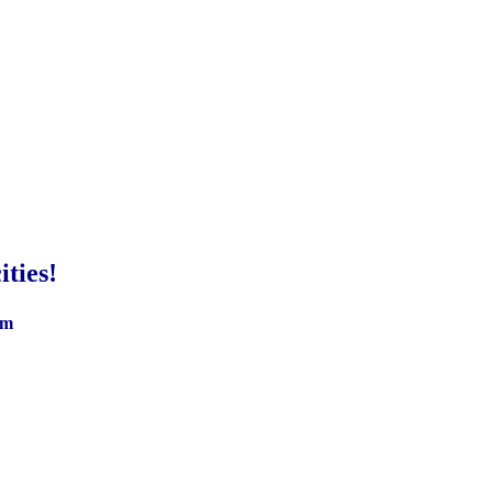
ities!
om