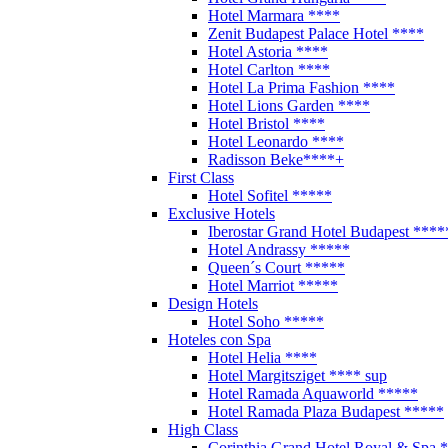
Hotel Marmara ****
Zenit Budapest Palace Hotel ****
Hotel Astoria ****
Hotel Carlton ****
Hotel La Prima Fashion ****
Hotel Lions Garden ****
Hotel Bristol ****
Hotel Leonardo ****
Radisson Beke****+
First Class
Hotel Sofitel *****
Exclusive Hotels
Iberostar Grand Hotel Budapest ****
Hotel Andrassy *****
Queen´s Court *****
Hotel Marriot *****
Design Hotels
Hotel Soho *****
Hoteles con Spa
Hotel Helia ****
Hotel Margitsziget **** sup
Hotel Ramada Aquaworld *****
Hotel Ramada Plaza Budapest *****
High Class
Corinthia Grand Hotel Royal & Spa 