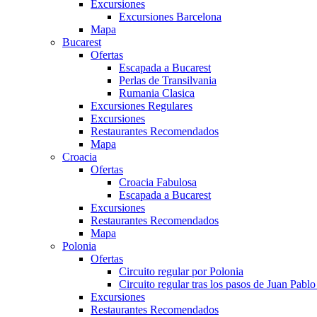
Excursiones
Excursiones Barcelona
Mapa
Bucarest
Ofertas
Escapada a Bucarest
Perlas de Transilvania
Rumania Clasica
Excursiones Regulares
Excursiones
Restaurantes Recomendados
Mapa
Croacia
Ofertas
Croacia Fabulosa
Escapada a Bucarest
Excursiones
Restaurantes Recomendados
Mapa
Polonia
Ofertas
Circuito regular por Polonia
Circuito regular tras los pasos de Juan Pablo 
Excursiones
Restaurantes Recomendados