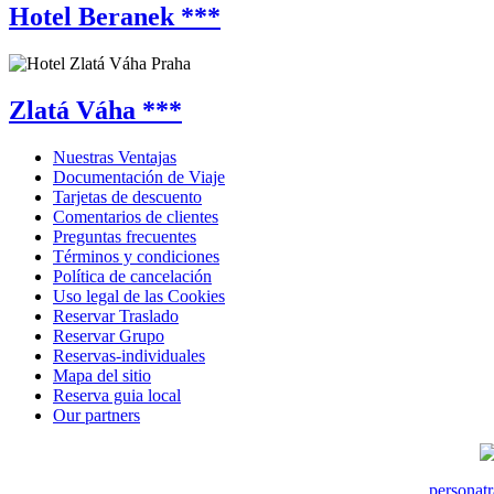
Hotel Beranek ***
Zlatá Váha ***
Nuestras Ventajas
Documentación de Viaje
Tarjetas de descuento
Comentarios de clientes
Preguntas frecuentes
Términos y condiciones
Política de cancelación
Uso legal de las Cookies
Reservar Traslado
Reservar Grupo
Reservas-individuales
Mapa del sitio
Reserva guia local
Our partners
personat