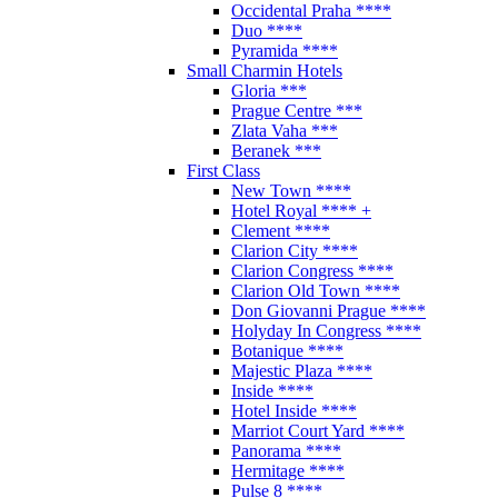
Occidental Praha ****
Duo ****
Pyramida ****
Small Charmin Hotels
Gloria ***
Prague Centre ***
Zlata Vaha ***
Beranek ***
First Class
New Town ****
Hotel Royal **** +
Clement ****
Clarion City ****
Clarion Congress ****
Clarion Old Town ****
Don Giovanni Prague ****
Holyday In Congress ****
Botanique ****
Majestic Plaza ****
Inside ****
Hotel Inside ****
Marriot Court Yard ****
Panorama ****
Hermitage ****
Pulse 8 ****