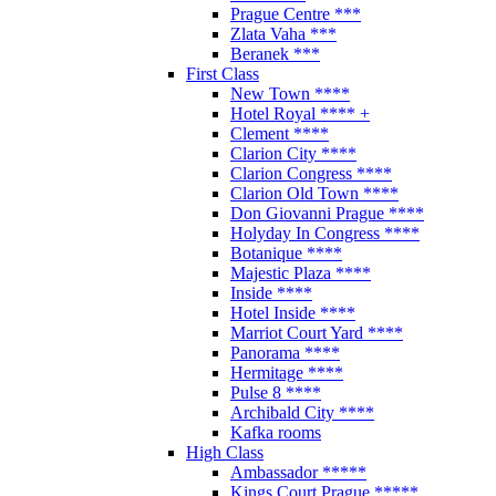
Prague Centre ***
Zlata Vaha ***
Beranek ***
First Class
New Town ****
Hotel Royal **** +
Clement ****
Clarion City ****
Clarion Congress ****
Clarion Old Town ****
Don Giovanni Prague ****
Holyday In Congress ****
Botanique ****
Majestic Plaza ****
Inside ****
Hotel Inside ****
Marriot Court Yard ****
Panorama ****
Hermitage ****
Pulse 8 ****
Archibald City ****
Kafka rooms
High Class
Ambassador *****
Kings Court Prague *****