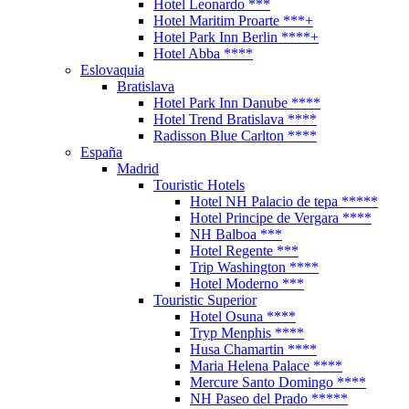
Hotel Leonardo ***
Hotel Maritim Proarte ***+
Hotel Park Inn Berlin ****+
Hotel Abba ****
Eslovaquia
Bratislava
Hotel Park Inn Danube ****
Hotel Trend Bratislava ****
Radisson Blue Carlton ****
España
Madrid
Touristic Hotels
Hotel NH Palacio de tepa *****
Hotel Principe de Vergara ****
NH Balboa ***
Hotel Regente ***
Trip Washington ****
Hotel Moderno ***
Touristic Superior
Hotel Osuna ****
Tryp Menphis ****
Husa Chamartin ****
Maria Helena Palace ****
Mercure Santo Domingo ****
NH Paseo del Prado *****