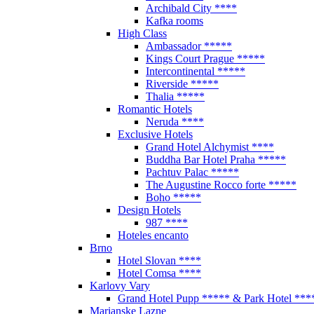
Archibald City ****
Kafka rooms
High Class
Ambassador *****
Kings Court Prague *****
Intercontinental *****
Riverside *****
Thalia *****
Romantic Hotels
Neruda ****
Exclusive Hotels
Grand Hotel Alchymist ****
Buddha Bar Hotel Praha *****
Pachtuv Palac *****
The Augustine Rocco forte *****
Boho *****
Design Hotels
987 ****
Hoteles encanto
Brno
Hotel Slovan ****
Hotel Comsa ****
Karlovy Vary
Grand Hotel Pupp ***** & Park Hotel ***
Marianske Lazne