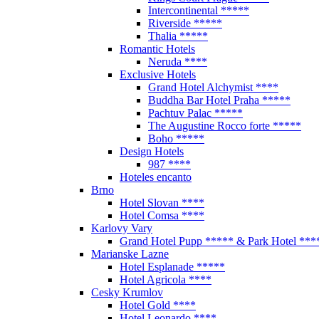
Intercontinental *****
Riverside *****
Thalia *****
Romantic Hotels
Neruda ****
Exclusive Hotels
Grand Hotel Alchymist ****
Buddha Bar Hotel Praha *****
Pachtuv Palac *****
The Augustine Rocco forte *****
Boho *****
Design Hotels
987 ****
Hoteles encanto
Brno
Hotel Slovan ****
Hotel Comsa ****
Karlovy Vary
Grand Hotel Pupp ***** & Park Hotel ***
Marianske Lazne
Hotel Esplanade *****
Hotel Agricola ****
Cesky Krumlov
Hotel Gold ****
Hotel Leonardo ****