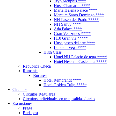
Tryp Menphis ****
Husa Chamartin ****
Maria Helena Palace ****
Mercure Santo Domingo ****
NH Paseo del Prado *****
NH Sanvy ****
Ada Palace ****
Gran Velazques *****
H10 Gran via *****
Husa paseo del arte ****
Lope de Vega ****
High Class
Hotel NH Palacio de tepa *****
Hotel Hesteria Castellana *****
Republica Checa
Rumania
Bucarest
Hotel Rembrandt ****
Hotel Golden Tulip ****c
Circuitos
Circuitos Regulares
Circuitos individuales en tren, salidas diarias
Excursiones
Praga
Budapest