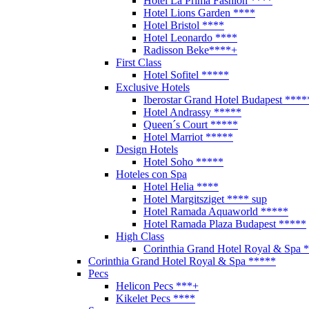
Hotel La Prima Fashion ****
Hotel Lions Garden ****
Hotel Bristol ****
Hotel Leonardo ****
Radisson Beke****+
First Class
Hotel Sofitel *****
Exclusive Hotels
Iberostar Grand Hotel Budapest ****
Hotel Andrassy *****
Queen´s Court *****
Hotel Marriot *****
Design Hotels
Hotel Soho *****
Hoteles con Spa
Hotel Helia ****
Hotel Margitsziget **** sup
Hotel Ramada Aquaworld *****
Hotel Ramada Plaza Budapest *****
High Class
Corinthia Grand Hotel Royal & Spa 
Corinthia Grand Hotel Royal & Spa *****
Pecs
Helicon Pecs ***+
Kikelet Pecs ****