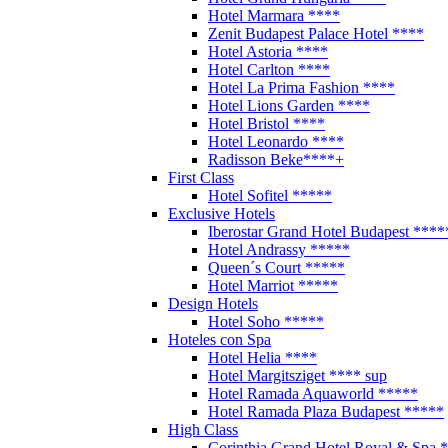
Hotel Marmara ****
Zenit Budapest Palace Hotel ****
Hotel Astoria ****
Hotel Carlton ****
Hotel La Prima Fashion ****
Hotel Lions Garden ****
Hotel Bristol ****
Hotel Leonardo ****
Radisson Beke****+
First Class
Hotel Sofitel *****
Exclusive Hotels
Iberostar Grand Hotel Budapest ****
Hotel Andrassy *****
Queen´s Court *****
Hotel Marriot *****
Design Hotels
Hotel Soho *****
Hoteles con Spa
Hotel Helia ****
Hotel Margitsziget **** sup
Hotel Ramada Aquaworld *****
Hotel Ramada Plaza Budapest *****
High Class
Corinthia Grand Hotel Royal & Spa 