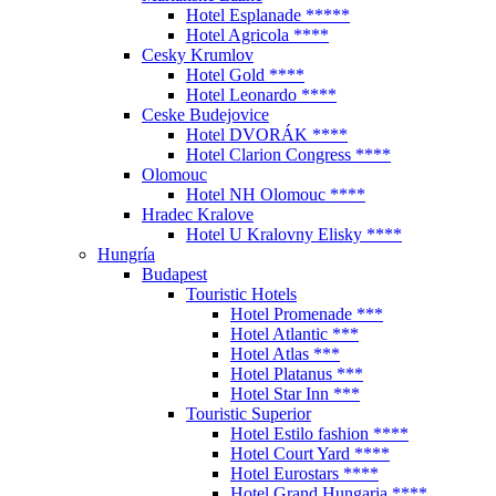
Hotel Esplanade *****
Hotel Agricola ****
Cesky Krumlov
Hotel Gold ****
Hotel Leonardo ****
Ceske Budejovice
Hotel DVORÁK ****
Hotel Clarion Congress ****
Olomouc
Hotel NH Olomouc ****
Hradec Kralove
Hotel U Kralovny Elisky ****
Hungría
Budapest
Touristic Hotels
Hotel Promenade ***
Hotel Atlantic ***
Hotel Atlas ***
Hotel Platanus ***
Hotel Star Inn ***
Touristic Superior
Hotel Estilo fashion ****
Hotel Court Yard ****
Hotel Eurostars ****
Hotel Grand Hungaria ****