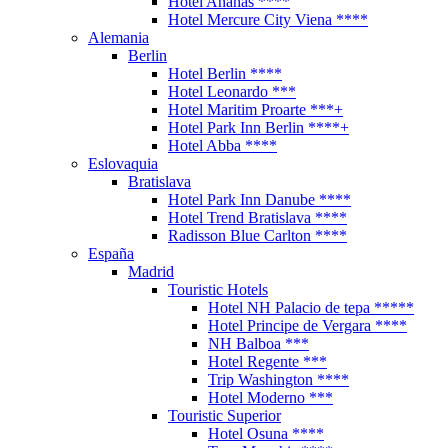
Hotel Ananas ****
Hotel Mercure City Viena ****
Alemania
Berlin
Hotel Berlin ****
Hotel Leonardo ***
Hotel Maritim Proarte ***+
Hotel Park Inn Berlin ****+
Hotel Abba ****
Eslovaquia
Bratislava
Hotel Park Inn Danube ****
Hotel Trend Bratislava ****
Radisson Blue Carlton ****
España
Madrid
Touristic Hotels
Hotel NH Palacio de tepa *****
Hotel Principe de Vergara ****
NH Balboa ***
Hotel Regente ***
Trip Washington ****
Hotel Moderno ***
Touristic Superior
Hotel Osuna ****