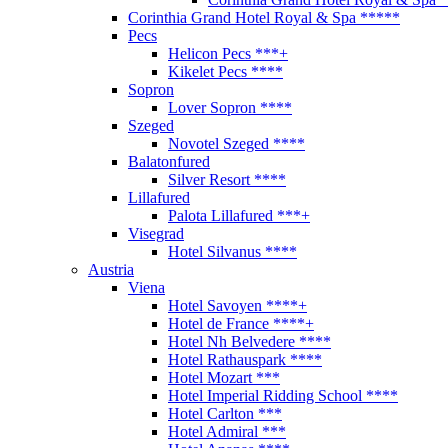
Corinthia Grand Hotel Royal & Spa *****
Pecs
Helicon Pecs ***+
Kikelet Pecs ****
Sopron
Lover Sopron ****
Szeged
Novotel Szeged ****
Balatonfured
Silver Resort ****
Lillafured
Palota Lillafured ***+
Visegrad
Hotel Silvanus ****
Austria
Viena
Hotel Savoyen ****+
Hotel de France ****+
Hotel Nh Belvedere ****
Hotel Rathauspark ****
Hotel Mozart ***
Hotel Imperial Ridding School ****
Hotel Carlton ***
Hotel Admiral ***