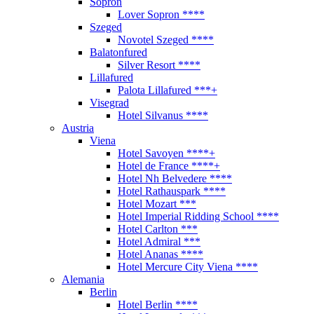
Sopron
Lover Sopron ****
Szeged
Novotel Szeged ****
Balatonfured
Silver Resort ****
Lillafured
Palota Lillafured ***+
Visegrad
Hotel Silvanus ****
Austria
Viena
Hotel Savoyen ****+
Hotel de France ****+
Hotel Nh Belvedere ****
Hotel Rathauspark ****
Hotel Mozart ***
Hotel Imperial Ridding School ****
Hotel Carlton ***
Hotel Admiral ***
Hotel Ananas ****
Hotel Mercure City Viena ****
Alemania
Berlin
Hotel Berlin ****