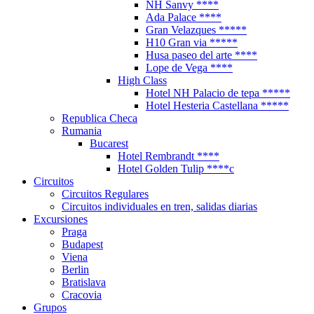
NH Sanvy ****
Ada Palace ****
Gran Velazques *****
H10 Gran via *****
Husa paseo del arte ****
Lope de Vega ****
High Class
Hotel NH Palacio de tepa *****
Hotel Hesteria Castellana *****
Republica Checa
Rumania
Bucarest
Hotel Rembrandt ****
Hotel Golden Tulip ****c
Circuitos
Circuitos Regulares
Circuitos individuales en tren, salidas diarias
Excursiones
Praga
Budapest
Viena
Berlin
Bratislava
Cracovia
Grupos