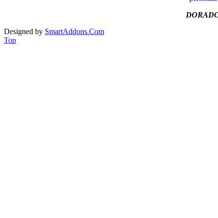
DORADO
Designed by
SmartAddons.Com
Top